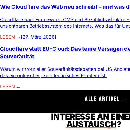
Wie Cloudflare das Web neu schreibt – und was d
Cloudflare baut Framework, CMS und Bezahlinfrastruktur 
unsichtbaren Betriebssystem des Internets. Was das für Un
LESEN →
[27. März 2026]
Cloudflare statt EU-Cloud: Das teure Versagen de
Souveränität
Warum wir trotz aller Souveränitätsdebatten bei US-Anbie
das ein politisches, kein technisches Problem ist.
LESEN →
ALLE ARTIKEL →
INTERESSE AN EIN
AUSTAUSCH
?