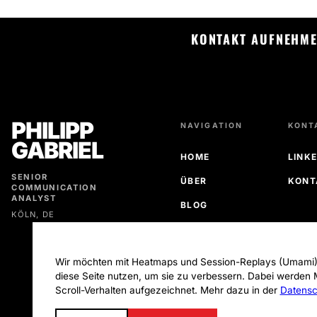
KONTAKT AUFNEHM
PHILIPP
NAVIGATION
KONT
GABRIEL
HOME
LINKE
SENIOR
ÜBER
KONT
COMMUNICATION
ANALYST
BLOG
KÖLN, DE
KONTAKT
NOW
Wir möchten mit Heatmaps und Session-Replays (Umami)
diese Seite nutzen, um sie zu verbessern. Dabei werde
STACK
Scroll-Verhalten aufgezeichnet. Mehr dazu in der
Datensc